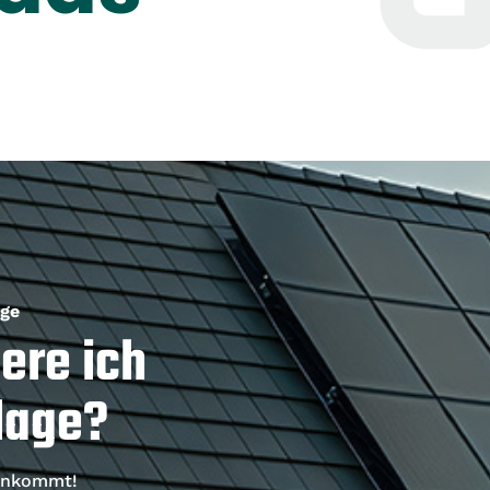
age
ere ich
lage?
 ankommt!