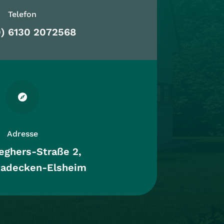
Telefon
0) 6130 2072568

Adresse
eghers-Straße 2,
tadecken-Elsheim