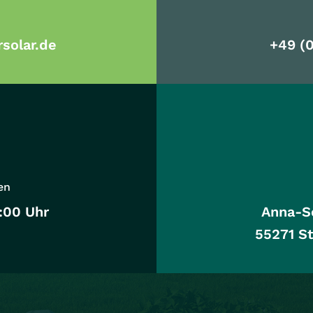
rsolar.de
+49 (
en
:00 Uhr
Anna-S
55271 S