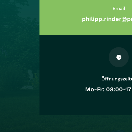
Email
philipp.rinder@p

Öffnungszeit
Mo-Fr: 08:00-17