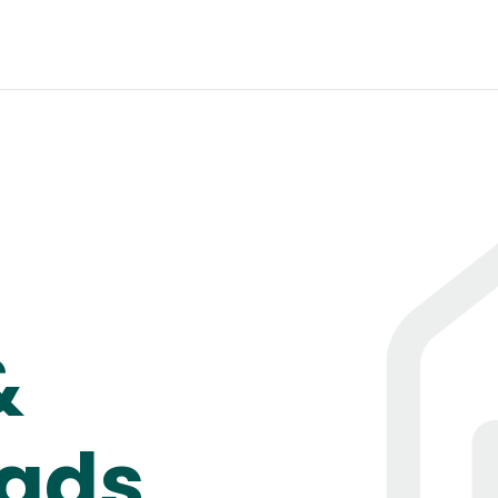
&
ads